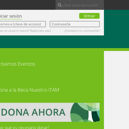
iciar sesión
Entrar
res un usuario nuevo? Regístrate aquí
¿Olvidaste tu contraseña?
róximos Eventos
ona a la Beca Nuestro ITAM
or qué es necesario donar?