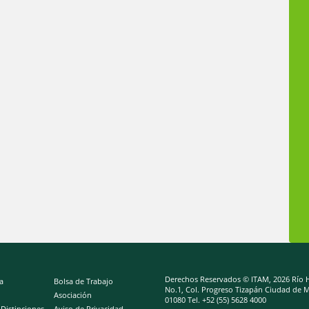
Derechos Reservados © ITAM,
2026 Río
a
Bolsa de Trabajo
No.1, Col. Progreso Tizapán Ciudad de M
l
Asociación
01080 Tel. +52 (55) 5628 4000
Distinciones
Aviso de Privacidad