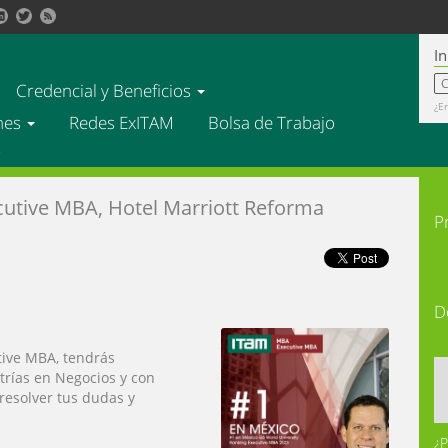
In
Credencial y Beneficios
¿E
ones
Redes ExITAM
Bolsa de Trabajo
r
utive MBA, Hotel Marriott Reforma
P
D
tive MBA, tendrás
trías en Negocios y con
esolver tus dudas y
¿P