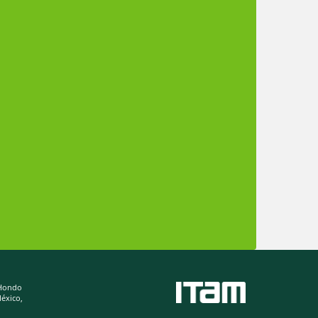
 Hondo
éxico,