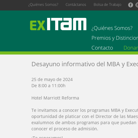
Ir
¿Quiénes Somos?
Contáctanos
Bolsa de Trabajo
al
contenido
principal
¿Quiénes Somos?
Premios y Distinci
Contacto
Dona
Desayuno informativo del MBA y Exec
25 de mayo de 2024
De 8:00 a 11:00h
Hotel Marriott Reforma
Te invitamos a conocer los programas MBA y Execu
oportunidad de platicar con el Director de las Maes
exalumnos de ambos programas para que puedan r
conocer el proceso de admisión.
¡Te esperamos!