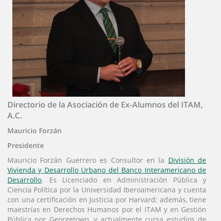
Directorio de la Asociación de Ex-Alumnos del ITAM,
A.C.
Mauricio Forzán
Presidente
Mauricio Forzán Guerrero es Consultor en la
División de
Vivienda y Desarrollo Urbano del Banco Interamericano de
Desarrollo
. Es Licenciado en Administración Pública y
Ciencia Política por la Universidad Iberoamericana y cuenta
con una certificación en Justicia por Harvard; además, tiene
maestrías en Derechos Humanos por el ITAM y en Gestión
Pública por Georgetown, y actualmente cursa estudios de