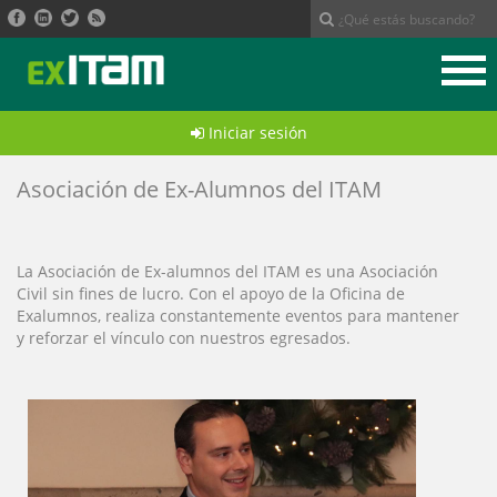
Ir
al
contenido
principal
Iniciar sesión
Asociación de Ex-Alumnos del ITAM
La Asociación de Ex-alumnos del ITAM es una Asociación
Civil sin fines de lucro. Con el apoyo de la Oficina de
Exalumnos, realiza constantemente eventos para mantener
y reforzar el vínculo con nuestros egresados.