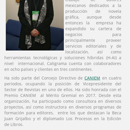
mexicanos dedicados a la
producción de novela
gráfica, aunque desde
entonces la empresa ha
expandido su cartera de
negocios para
principalmente proveer
servicios editoriales y de
localización, así como
herramientas tecnológicas y soluciones híbridas (H-AI) a
nivel internacional. Caligrama cuenta con colaboradores
en ocho países y clientes en tres continentes.
Ha sido parte del Consejo Directivo de
CANIEM
en cuatro
periodos, ocupando la posición de Vicepresidente del
Sector de Revistas en uno de ellos. Ha sido honrada con el
Premio CANIEM al Mérito Gremial en 2017. Desde esta
organización, ha participado como consultora en diversos
proyectos, así como instructora en diversos programas de
formación para editores, entre los que destacan la Beca
Juan Grijalbo y el diplomado Los Procesos en la Edición
de Libros.